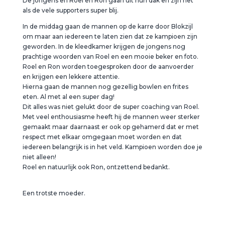
De jongens en Roel en Ron gaan uit hun dak en zijn net
als de vele supporters super blij.
In de middag gaan de mannen op de karre door Blokzijl
om maar aan iedereen te laten zien dat ze kampioen zijn
geworden. In de kleedkamer krijgen de jongens nog
prachtige woorden van Roel en een mooie beker en foto.
Roel en Ron worden toegesproken door de aanvoerder
en krijgen een lekkere attentie.
Hierna gaan de mannen nog gezellig bowlen en frites
eten. Al met al een super dag!
Dit alles was niet gelukt door de super coaching van Roel.
Met veel enthousiasme heeft hij de mannen weer sterker
gemaakt maar daarnaast er ook op gehamerd dat er met
respect met elkaar omgegaan moet worden en dat
iedereen belangrijk is in het veld. Kampioen worden doe je
niet alleen!
Roel en natuurlijk ook Ron, ontzettend bedankt.
Een trotste moeder.