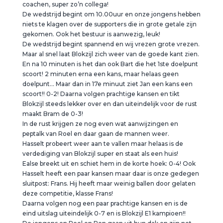
coachen, super zo’n collega!
De wedstrijd begint om 10.00uur en onze jongens hebben
niets te klagen over de supporters die in grote getale zijn
gekomen. Ook het bestuur is aanwezig, leuk!
De wedstrijd begint spannend en wij vrezen grote vrezen.
Maar al snel laat Blokzijl zich weer van de goede kant zien.
En na 10 minuten is het dan ook Bart die het 1ste doelpunt
scoort! 2 minuten erna een kans, maar helaas geen
doelpunt… Maar dan in 17e minuut ziet Jan een kans een
scoort!! 0-2! Daarna volgen prachtige kansen en tikt
Blokzijl steeds lekker over en dan uiteindelijk voor de rust
maakt Bram de 0-3!
In de rust krijgen ze nog even wat aanwijzingen en
peptalk van Roel en daar gaan de mannen weer.
Hasselt probeert weer aan te vallen maar helaas is de
verdediging van Blokzijl super en staat als een huis!
Ealse breekt uit en schiet hem in de korte hoek: 0-4! Ook
Hasselt heeft een paar kansen maar daar is onze gedegen
sluitpost: Frans. Hij heeft maar weinig ballen door gelaten
deze competitie, klasse Frans!
Daarna volgen nog een paar prachtige kansen en is de
eind uitslag uiteindelijk 0-7 en is Blokzijl E1 kampioen!!