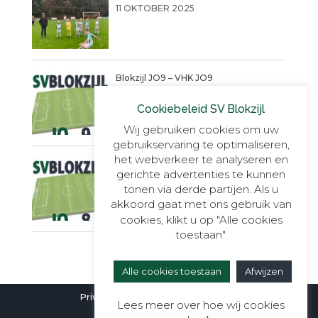
11 OKTOBER 2025
Blokzijl JO9 – VHK JO9
4 SEPTEMBER 2025
Cookiebeleid SV Blokzijl
Wij gebruiken cookies om uw
gebruikservaring te optimaliseren,
het webverkeer te analyseren en
Een warme succesvolle dag!!
gerichte advertenties te kunnen
14 JUNI 2025
tonen via derde partijen. Als u
akkoord gaat met ons gebruik van
cookies, klikt u op "Alle cookies
toestaan".
Alle cookies toestaan
Afwijzen
Privacyverklaring
|
Cookieverklaring
Lees meer over hoe wij cookies