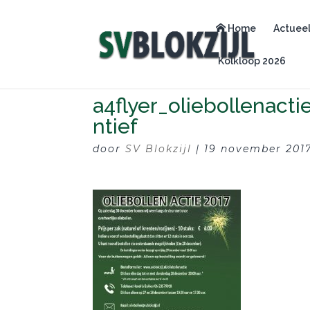
Home
Actuee
Kolkloop 2026
a4flyer_oliebollenacti
ntief
door
SV Blokzijl
|
19 november 201