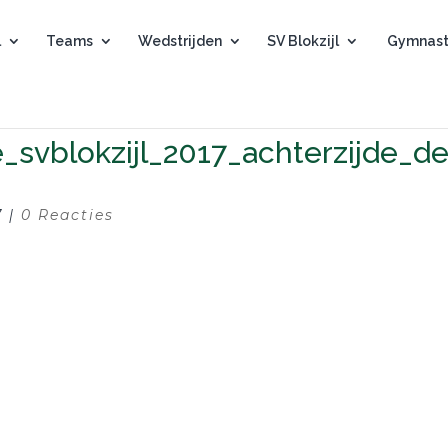
l
Teams
Wedstrijden
SV Blokzijl
Gymnast
e_svblokzijl_2017_achterzijde_de
7
|
0 Reacties