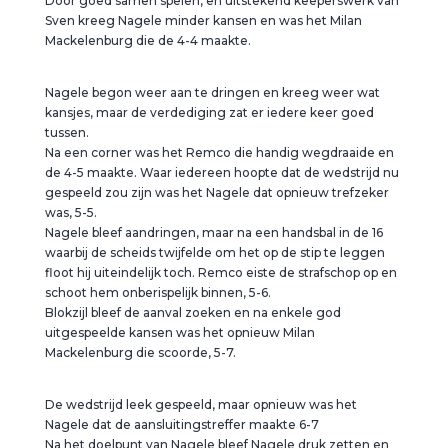
Door goed samen spelen, en uitstekend keeperswerk van
Sven kreeg Nagele minder kansen en was het Milan
Mackelenburg die de 4-4 maakte.
Nagele begon weer aan te dringen en kreeg weer wat
kansjes, maar de verdediging zat er iedere keer goed
tussen.
Na een corner was het Remco die handig wegdraaide en
de 4-5 maakte. Waar iedereen hoopte dat de wedstrijd nu
gespeeld zou zijn was het Nagele dat opnieuw trefzeker
was, 5-5.
Nagele bleef aandringen, maar na een handsbal in de 16
waarbij de scheids twijfelde om het op de stip te leggen
floot hij uiteindelijk toch. Remco eiste de strafschop op en
schoot hem onberispelijk binnen, 5-6.
Blokzijl bleef de aanval zoeken en na enkele god
uitgespeelde kansen was het opnieuw Milan
Mackelenburg die scoorde, 5-7.
De wedstrijd leek gespeeld, maar opnieuw was het
Nagele dat de aansluitingstreffer maakte 6-7
Na het doelpunt van Nagele bleef Nagele druk zetten en