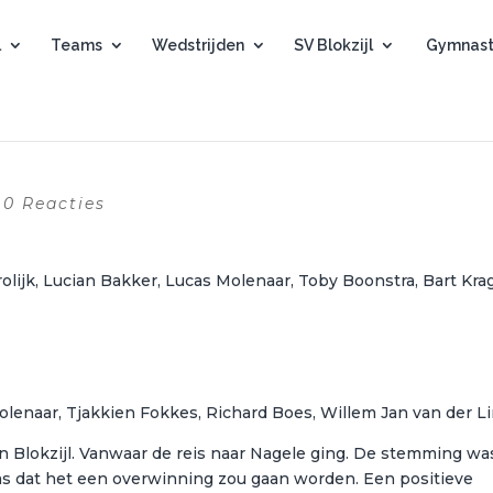
l
Teams
Wedstrijden
SV Blokzijl
Gymnast
|
0 Reacties
rolijk, Lucian Bakker, Lucas Molenaar, Toby Boonstra, Bart Krag
olenaar, Tjakkien Fokkes, Richard Boes, Willem Jan van der L
n Blokzijl. Vanwaar de reis naar Nagele ging. De stemming wa
 dat het een overwinning zou gaan worden. Een positieve