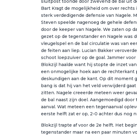
sluitpost toonde door zwevend de bal uit d
Bart Kragt de mogelijkheid om over rechts
sterk verdedigende defensie van Nagele. Ma
Steven speelde nagenoeg de gehele defens
door de keeper van Nagele. We zaten op da
gezet op de tegenstander en Nagele was du
vleugelspel en de bal circulatie was van e
de feiten aan liep. Lucian Bakker veroverd
schoot loepzuiver op de goal. Jammer voor 
Blokzijl haalde want hij stopte de inzet van
een onmogelijke hoek aan de rechterkant pl
deskundigen aan de kant. Op dit moment ga
bang is dat hij van het veld verwijderd gaat 
zitten. Nagele creeerde meteen weer gevaa
de bal naast zijn doel. Aangemoedigd door t
aanval. Wat meteen een tegenaanval opleve
eerste helft zat er op, 2-0 achter dus nog n
Blokzijl trapte af voor de 2e helft. Het be
tegenstander maar na een paar minuten vo