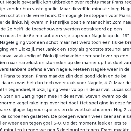
nuut Nagele gevaarlijk kon uitbreken over rechts maar Frans re
 zijn zonder hun vaste goelie! Maar diezelfde minuut sloeg Nag
en schot in de verre hoek. Onmogelijk te stoppen voor Frans.
r de links, hij kwam in kansrijke positie maar schiet 2cm naas
n de 2e helft, de toeschouwers werden getrakteerd op een
en neer. In de 6e minuut een vrije trap voor Nagele op de “16”
). Nagele ging voor een schot maar het werd toch een tikkie b
g van Blokzijl, met Janick en Toby als grootste steunpilaren
anval vakkundig af. Blokzijl schakelde zeer snel over op een
en naar hartelust en stormden op die manier op het doel va
nverslaanbare defensie van Nagele. Meteen Nagele weer in de
 Frans te staan. Frans maakte zijn doel goed klein en de bal
n daarna was het dan toch weer raak voor Nagele, 4-0. Maar d
! In tegendeel, Blokzijl ging weer volop in de aanval. Lucas s
n, Stan en Bart gingen mee in de aanval, Steven kwam op de
norme kegel rakelings over het doel. Het spel ging in deze fa
are slijtageslag voor spelers en de voetbalschoenen. Nog 2 z
n de schoenen gesleten. De ploegen waren weer zeer aan elk
 er weer een tegen goal, 5-0. Op dat moment leek er iets te
de 6 minuten kregen we nog 3 doelpunten tegen. Frans maakte