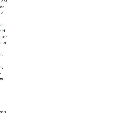
 gaf
 de
k.
uk
Het
hter
d en
it
ij
t
eel
 een