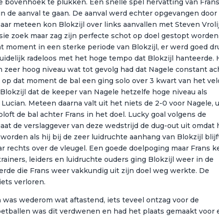
e bovenhoek te plukken. Een snelle spel hervatting van Frans
 in de aanval te gaan. De aanval werd echter opgevangen door
ar meteen kon Blokzijl over links aanvallen met Steven Vrolij
ie zoek maar zag zijn perfecte schot op doel gestopt worden
t moment in een sterke periode van Blokzijl, er werd goed dr
idelijk radeloos met het hoge tempo dat Blokzijl hanteerde. 
en zeer hoog niveau wat tot gevolg had dat Nagele constant ac
e op dat moment de bal een ging solo over 3 kwart van het vel
Blokzijl dat de keeper van Nagele hetzelfe hoge niveau als
 Lucian. Meteen daarna valt uit het niets de 2-0 voor Nagele, u
oft de bal achter Frans in het doel. Lucky goal volgens de
at de verslaggever van deze wedstrijd de dug-out uit omdat h
worden als hij bij de zeer luidruchte aanhang van Blokzijl blijf
r rechts over de vleugel. Een goede doelpoging maar Frans k
rainers, leiders en luidruchte ouders ging Blokzijl weer in de
rde die Frans weer vakkundig uit zijn doel weg werkte. De
iets verloren.
gin was wederom wat aftastend, iets teveel ontzag voor de
etballen was dit verdwenen en had het plaats gemaakt voor