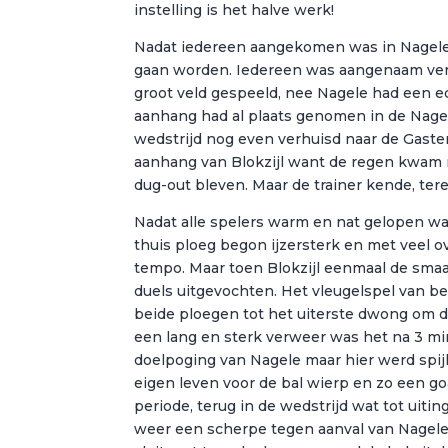
instelling is het halve werk!
Nadat iedereen aangekomen was in Nagele 
gaan worden. Iedereen was aangenaam verra
groot veld gespeeld, nee Nagele had een ec
aanhang had al plaats genomen in de Nagel
wedstrijd nog even verhuisd naar de Gaste
aanhang van Blokzijl want de regen kwam me
dug-out bleven. Maar de trainer kende, ter
Nadat alle spelers warm en nat gelopen wa
thuis ploeg begon ijzersterk en met veel 
tempo. Maar toen Blokzijl eenmaal de smaa
duels uitgevochten. Het vleugelspel van b
beide ploegen tot het uiterste dwong om de 
een lang en sterk verweer was het na 3 mi
doelpoging van Nagele maar hier werd spij
eigen leven voor de bal wierp en zo een go
periode, terug in de wedstrijd wat tot uiti
weer een scherpe tegen aanval van Nagele