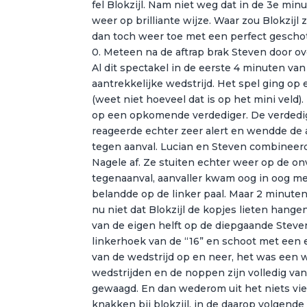
fel Blokzijl. Nam niet weg dat in de 3e mi
weer op brilliante wijze. Waar zou Blokzijl
dan toch weer toe met een perfect geschot
0. Meteen na de aftrap brak Steven door ove
Al dit spectakel in de eerste 4 minuten va
aantrekkelijke wedstrijd. Het spel ging op 
(weet niet hoeveel dat is op het mini veld
op een opkomende verdediger. De verdedigin
reageerde echter zeer alert en wendde de a
tegen aanval. Lucian en Steven combineerd
Nagele af. Ze stuiten echter weer op de o
tegenaanval, aanvaller kwam oog in oog met
belandde op de linker paal. Maar 2 minute
nu niet dat Blokzijl de kopjes lieten hangen
van de eigen helft op de diepgaande Steve
linkerhoek van de “16” en schoot met een e
van de wedstrijd op en neer, het was een w
wedstrijden en de noppen zijn volledig va
gewaagd. En dan wederom uit het niets viel
knakken bij blokzijl, in de daarop volgen