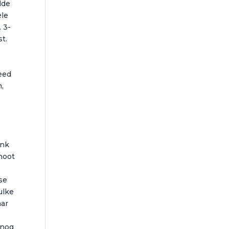
dde
ele
 3-
t.
reed
,
n
enk
choot
se
ulke
aar
 nog