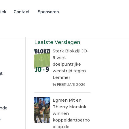
iek
Contact
Sponsoren
Laatste Verslagen
Sterk Blokzijl JO-
9 wint
doelpuntrijke
wedstrijd tegen
t,
Lemmer
14 FEBRUARI 2026
Egmen Pit en
Thierry Morsink
inde
winnen
s
koppeldarttoerno
oi op de