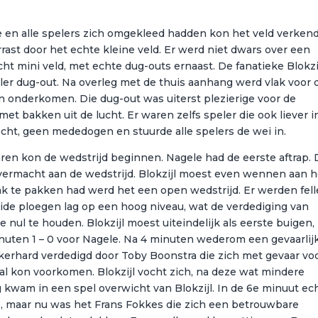
en alle spelers zich omgekleed hadden kon het veld verken
st door het echte kleine veld. Er werd niet dwars over een
ht mini veld, met echte dug-outs ernaast. De fanatieke Blokzi
er dug-out. Na overleg met de thuis aanhang werd vlak voor 
n onderkomen. Die dug-out was uiterst plezierige voor de
t bakken uit de lucht. Er waren zelfs speler die ook liever i
echt, geen mededogen en stuurde alle spelers de wei in.
ren kon de wedstrijd beginnen. Nagele had de eerste aftrap.
overmacht aan de wedstrijd. Blokzijl moest even wennen aan h
k te pakken had werd het een open wedstrijd. Er werden fell
eide ploegen lag op een hoog niveau, wat de verdediging van
nul te houden. Blokzijl moest uiteindelijk als eerste buigen,
nuten 1 – 0 voor Nagele. Na 4 minuten wederom een gevaarlij
kerhard verdedigd door Toby Boonstra die zich met gevaar vo
al kon voorkomen. Blokzijl vocht zich, na deze wat mindere
ng kwam in een spel overwicht van Blokzijl. In de 6e minuut ec
, maar nu was het Frans Fokkes die zich een betrouwbare