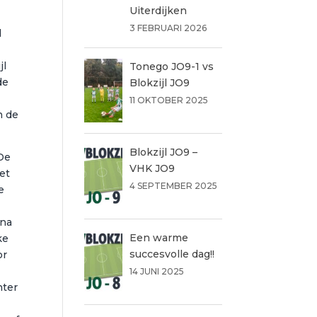
Uiterdijken
3 FEBRUARI 2026
d
jl
Tonego JO9-1 vs
de
Blokzijl JO9
11 OKTOBER 2025
n de
Blokzijl JO9 –
 De
VHK JO9
et
4 SEPTEMBER 2025
e
 na
Een warme
ke
succesvolle dag!!
or
14 JUNI 2025
hter