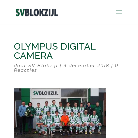
OLYMPUS DIGITAL
CAMERA
door
SV Blokzijl
|
9 december 2018
|
0
Reacties