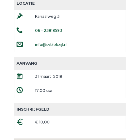
LOCATIE
Kanaalweg 3
06 – 23818593
info@svblokzijl.nl
AANVANG
31 maart 2018
17:00 uur
INSCHRIJFGELD
€ 10,00