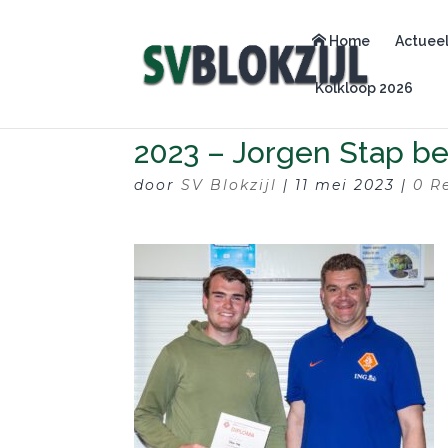
Home
Actuee
Kolkloop 2026
2023 – Jorgen Stap be
door
SV Blokzijl
|
11 mei 2023
|
0 R