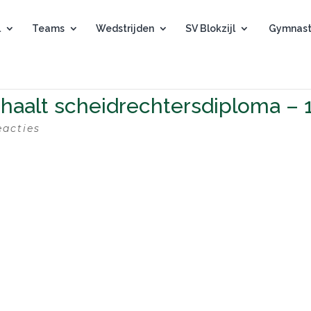
l
Teams
Wedstrijden
SV Blokzijl
Gymnast
haalt scheidrechtersdiploma – 
eacties