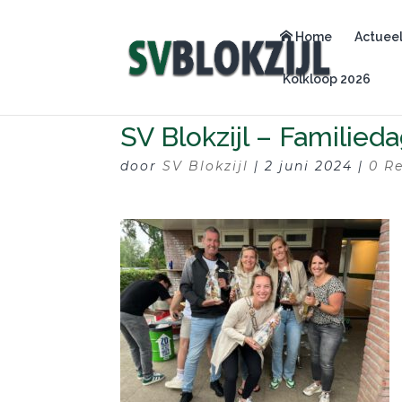
Home
Actuee
Kolkloop 2026
SV Blokzijl – Familied
door
SV Blokzijl
|
2 juni 2024
|
0 R