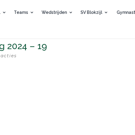
l
Teams
Wedstrijden
SV Blokzijl
Gymnast
ag 2024 – 19
eacties