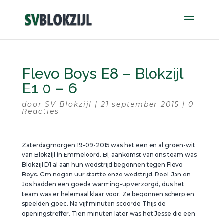
Flevo Boys E8 – Blokzijl
E1 0 – 6
door
SV Blokzijl
|
21 september 2015
|
0
Reacties
Zaterdagmorgen 19-09-2015 was het een en al groen-wit
van Blokzijl in Emmeloord. Bij aankomst van ons team was
Blokzijl D1 al aan hun wedstrijd begonnen tegen Flevo
Boys. Om negen uur startte onze wedstrijd. Roel-Jan en
Jos hadden een goede warming-up verzorgd, dus het
team was er helemaal klaar voor. Ze begonnen scherp en
speelden goed. Na vijf minuten scoorde Thijs de
openingstreffer. Tien minuten later was het Jesse die een