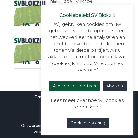
Blokzijl JO9 – VHK JO9
4 SEPTEMBER 2025
Cookiebeleid SV Blokzijl
Wij gebruiken cookies om uw
gebruikservaring te optimaliseren,
het webverkeer te analyseren en
Een warme succesvolle dag!!
gerichte advertenties te kunnen
14 JUNI 2025
tonen via derde partijen. Als u
akkoord gaat met ons gebruik van
cookies, klikt u op "Alle cookies
toestaan".
Alle cookies toestaan
Afwijzen
Privacyverklaring
|
Cookieverklaring
Lees meer over hoe wij cookies
gebruiken.
Cookieverklaring
Ontworpen door
Berali Webdesign
| Alle rechten
voorbehouden aan SV Blokzijl ©2026