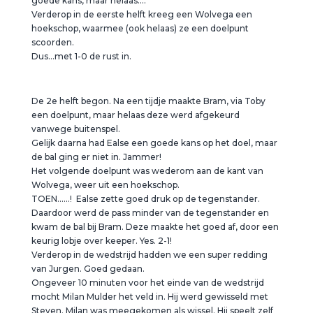
goede kans, maar helaas….
Verderop in de eerste helft kreeg een Wolvega een
hoekschop, waarmee (ook helaas) ze een doelpunt
scoorden.
Dus…met 1-0 de rust in.
De 2e helft begon. Na een tijdje maakte Bram, via Toby
een doelpunt, maar helaas deze werd afgekeurd
vanwege buitenspel.
Gelijk daarna had Ealse een goede kans op het doel, maar
de bal ging er niet in. Jammer!
Het volgende doelpunt was wederom aan de kant van
Wolvega, weer uit een hoekschop.
TOEN……! Ealse zette goed druk op de tegenstander.
Daardoor werd de pass minder van de tegenstander en
kwam de bal bij Bram. Deze maakte het goed af, door een
keurig lobje over keeper. Yes. 2-1!
Verderop in de wedstrijd hadden we een super redding
van Jurgen. Goed gedaan.
Ongeveer 10 minuten voor het einde van de wedstrijd
mocht Milan Mulder het veld in. Hij werd gewisseld met
Steven. Milan was meegekomen als wissel. Hij speelt zelf