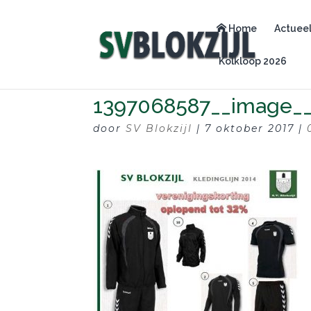
Home
Actuee
Kolkloop 2026
1397068587__image__f
door
SV Blokzijl
|
7 oktober 2017
|