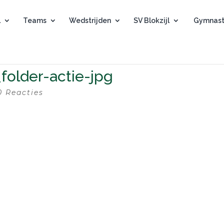
l
Teams
Wedstrijden
SV Blokzijl
Gymnast
older-actie-jpg
0 Reacties