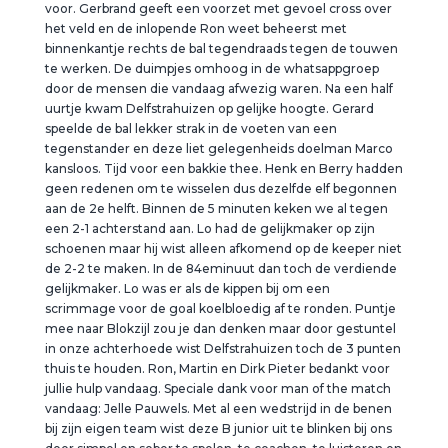
voor. Gerbrand geeft een voorzet met gevoel cross over
het veld en de inlopende Ron weet beheerst met
binnenkantje rechts de bal tegendraads tegen de touwen
te werken. De duimpjes omhoog in de whatsappgroep
door de mensen die vandaag afwezig waren. Na een half
uurtje kwam Delfstrahuizen op gelijke hoogte. Gerard
speelde de bal lekker strak in de voeten van een
tegenstander en deze liet gelegenheids doelman Marco
kansloos. Tijd voor een bakkie thee. Henk en Berry hadden
geen redenen om te wisselen dus dezelfde elf begonnen
aan de 2e helft. Binnen de 5 minuten keken we al tegen
een 2-1 achterstand aan. Lo had de gelijkmaker op zijn
schoenen maar hij wist alleen afkomend op de keeper niet
de 2-2 te maken. In de 84eminuut dan toch de verdiende
gelijkmaker. Lo was er als de kippen bij om een
scrimmage voor de goal koelbloedig af te ronden. Puntje
mee naar Blokzijl zou je dan denken maar door gestuntel
in onze achterhoede wist Delfstrahuizen toch de 3 punten
thuis te houden. Ron, Martin en Dirk Pieter bedankt voor
jullie hulp vandaag. Speciale dank voor man of the match
vandaag: Jelle Pauwels. Met al een wedstrijd in de benen
bij zijn eigen team wist deze B junior uit te blinken bij ons