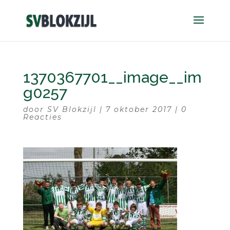
1370367701__image__im
g0257
door
SV Blokzijl
|
7 oktober 2017
|
0
Reacties