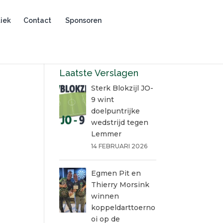
iek
Contact
Sponsoren
Laatste Verslagen
Sterk Blokzijl JO-
9 wint
doelpuntrijke
wedstrijd tegen
Lemmer
14 FEBRUARI 2026
Egmen Pit en
Thierry Morsink
winnen
koppeldarttoerno
oi op de