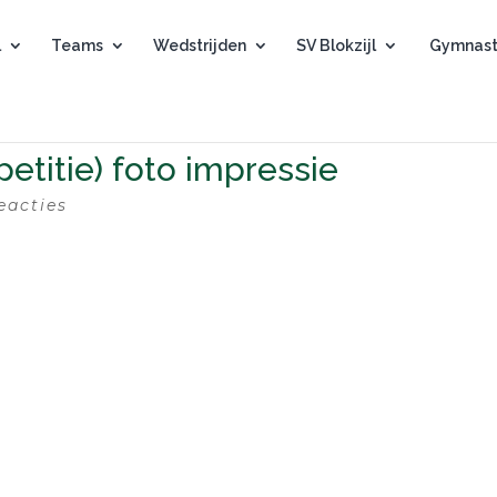
l
Teams
Wedstrijden
SV Blokzijl
Gymnast
etitie) foto impressie
eacties