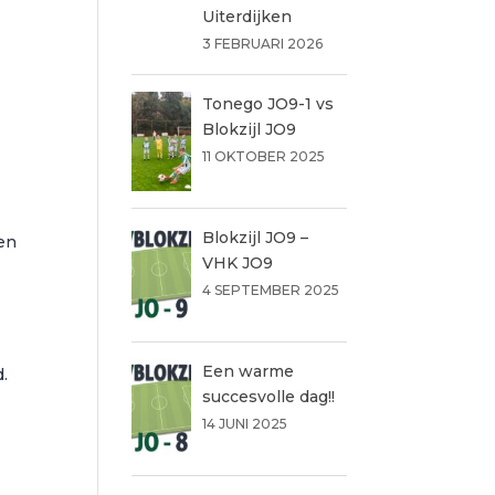
Uiterdijken
3 FEBRUARI 2026
Tonego JO9-1 vs
Blokzijl JO9
11 OKTOBER 2025
Blokzijl JO9 –
oen
VHK JO9
4 SEPTEMBER 2025
Een warme
.
succesvolle dag!!
14 JUNI 2025