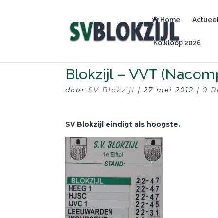
Home
Actuee
Kolkloop 2026
Blokzijl – VVT (Nacomp
door
SV Blokzijl
|
27 mei 2012
|
0 R
SV Blokzijl eindigt als hoogste.