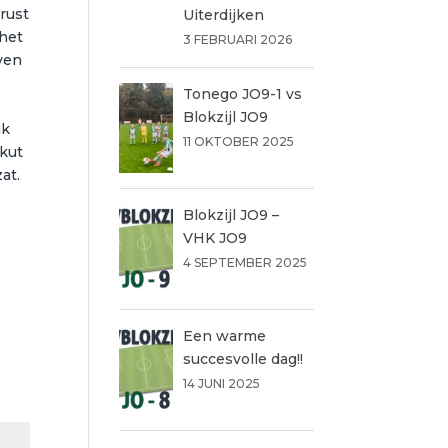
 rust
Uiterdijken
 het
3 FEBRUARI 2026
ven
Tonego JO9-1 vs
Blokzijl JO9
ik
11 OKTOBER 2025
 kut
at.
Blokzijl JO9 –
VHK JO9
4 SEPTEMBER 2025
Een warme
succesvolle dag!!
14 JUNI 2025