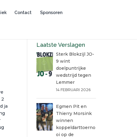
iek
Contact
Sponsoren
Laatste Verslagen
Sterk Blokzijl JO-
9 wint
doelpuntrijke
wedstrijd tegen
Lemmer
14 FEBRUARI 2026
we
 2
d ja
Egmen Pit en
ing
Thierry Morsink
r
winnen
ug
koppeldarttoerno
oi op de