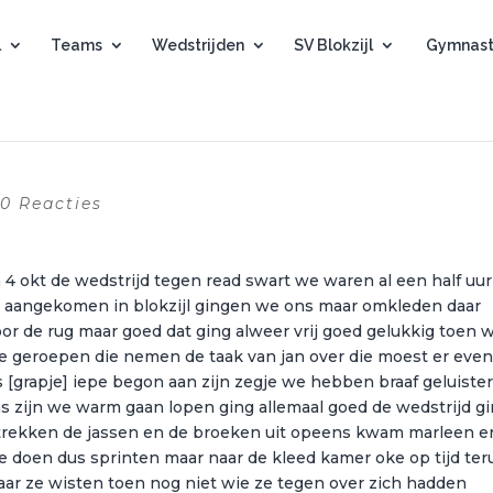
l
Teams
Wedstrijden
SV Blokzijl
Gymnast
|
0 Reacties
 4 okt de wedstrijd tegen read swart we waren al een half uur
 aangekomen in blokzijl gingen we ons maar omkleden daar
or de rug maar goed dat ging alweer vrij goed gelukkig toen 
geroepen die nemen de taak van jan over die moest er even
 [grapje] iepe begon aan zijn zegje we hebben braaf geluister
as zijn we warm gaan lopen ging allemaal goed de wedstrijd g
 trekken de jassen en de broeken uit opeens kwam marleen e
te doen dus sprinten maar naar de kleed kamer oke op tijd ter
ar ze wisten toen nog niet wie ze tegen over zich hadden