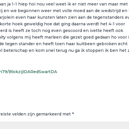
n aan ja 1-1 hiep hoi nou veel weet ik er niet meer van maar met
bij en we begonnen weer met volle moed aan de wedstrijd en
arjolein even haar kunsten laten zien aan de tegenstanders e
 korte hoek geweldig hoe dat ging daarna werdt het 4-1 voor
erd is heeft ze toch nog even gescoord en ivette heeft ook
ty volgens mij heeft marleen die gezet goed gedaan ho voor 
de tegen stander en heeft toen haar kuitbeen gebroken echt
l beterschap en kom snel terug nu ga ik stoppen ik ben het z
in79/BlokzijlDARedSwartDA
reiste velden zijn gemarkeerd met
*