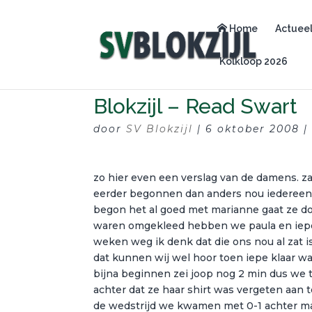
Home
Actuee
Kolkloop 2026
Blokzijl – Read Swart
door
SV Blokzijl
|
6 oktober 2008
zo hier even een verslag van de damens. za
eerder begonnen dan anders nou iedereen
begon het al goed met marianne gaat ze do
waren omgekleed hebben we paula en iepe 
weken weg ik denk dat die ons nou al zat is
dat kunnen wij wel hoor toen iepe klaar w
bijna beginnen zei joop nog 2 min dus we
achter dat ze haar shirt was vergeten aan 
de wedstrijd we kwamen met 0-1 achter ma