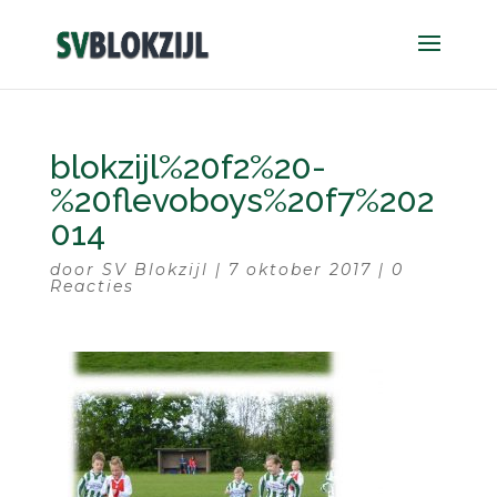
blokzijl%20f2%20-
%20flevoboys%20f7%202
014
door
SV Blokzijl
|
7 oktober 2017
|
0
Reacties