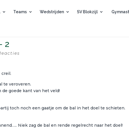
l
Teams
Wedstrijden
SV Blokzijl
Gymnast
– 2
Reacties
creil.
l te veroveren.
 de goede kant van het veld!
artij toch noch een gaatje om de bal in het doel te schieten.
nend….. Niek zag de bal en rende regelrecht naar het doel!