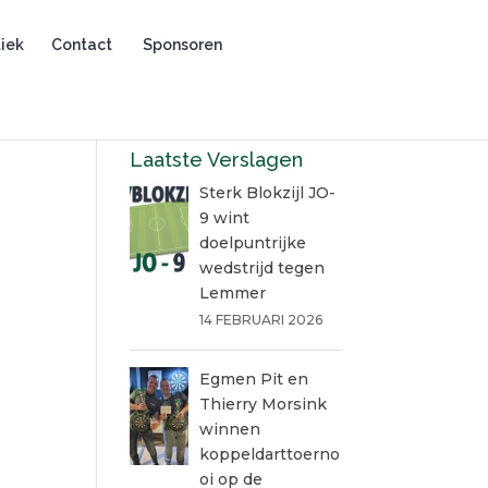
iek
Contact
Sponsoren
Laatste Verslagen
Sterk Blokzijl JO-
9 wint
doelpuntrijke
wedstrijd tegen
Lemmer
14 FEBRUARI 2026
Egmen Pit en
Thierry Morsink
winnen
koppeldarttoerno
oi op de