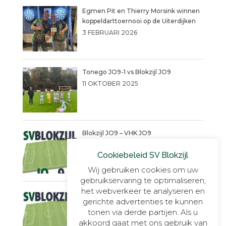
Egmen Pit en Thierry Morsink winnen
koppeldarttoernooi op de Uiterdijken
3 FEBRUARI 2026
Tonego JO9-1 vs Blokzijl JO9
11 OKTOBER 2025
Blokzijl JO9 – VHK JO9
4 SEPTEMBER 2025
Cookiebeleid SV Blokzijl
Wij gebruiken cookies om uw
gebruikservaring te optimaliseren,
het webverkeer te analyseren en
Een warme succesvolle dag!!
gerichte advertenties te kunnen
14 JUNI 2025
tonen via derde partijen. Als u
akkoord gaat met ons gebruik van