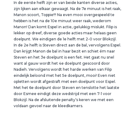
In de eerste helft zijn er van beide kanten diverse acties,
zijn lijken aan elkaar gewaagt. Na de 7e minuut is het raak,
Manon scoort, Toppie!!! Na even mooi overgespeeld te
hebben is het na de 10e minuut weer raak, wederom
Manon! Dan komt Espel in actie, gelukkig mislukt. Filip is
lekker op dreef, diverse goede acties maar helaas geen
doelpunt. We eindigen de 1e helft met 2-0 voor Blokzijl.
In de 2e helft is Steven direct aan de bal, vervolgens Espel.
Dan krijgt Manon de bal in haar bezit en schiet ém naar
Steven en het 3e doelpunt is een feit. Het gaat nu snel
want al gauw wordt het 4e doelpunt gescoord door
Nadieh. Vervolgens wordt het harde werken van Filip
eindelijk beloond met het 5e doelpunt, mooi! Even niet
opletten wordt afgestraft met een doelpunt voor Espel.
Met het 6e doelpunt door Steven en tenslotte het laatste
door Esmee eindigt deze wedstrijd met een 7-1 voor
Blokzijl. Na de afsluitende penalty’s keren we met een
voldaan gevoel naar de kleedkamers.