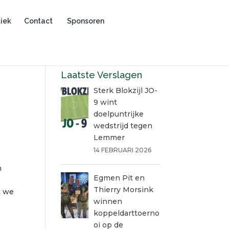
iek
Contact
Sponsoren
Laatste Verslagen
Sterk Blokzijl JO-
9 wint
doelpuntrijke
wedstrijd tegen
Lemmer
14 FEBRUARI 2026
n
Egmen Pit en
Thierry Morsink
t we
winnen
koppeldarttoerno
oi op de