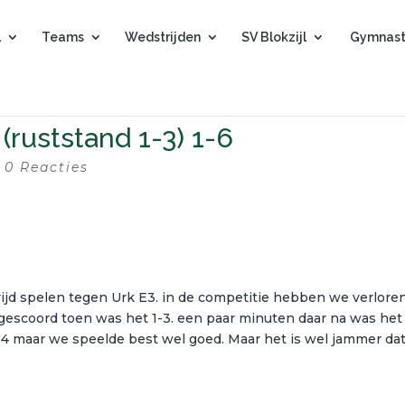
l
Teams
Wedstrijden
SV Blokzijl
Gymnast
 (ruststand 1-3) 1-6
|
0 Reacties
ijd spelen tegen Urk E3. in de competitie hebben we verlore
e gescoord toen was het 1-3. een paar minuten daar na was het
1-4 maar we speelde best wel goed. Maar het is wel jammer da