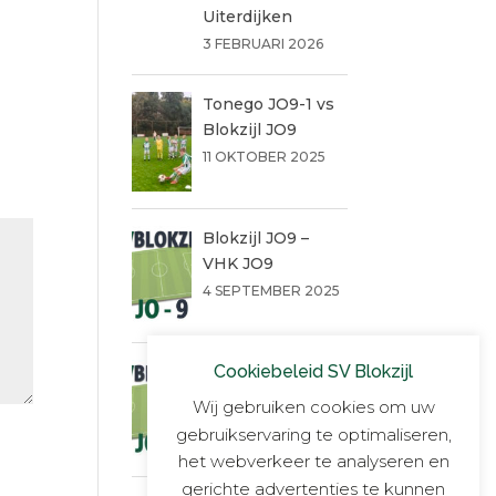
Uiterdijken
3 FEBRUARI 2026
Tonego JO9-1 vs
Blokzijl JO9
11 OKTOBER 2025
Blokzijl JO9 –
VHK JO9
4 SEPTEMBER 2025
Cookiebeleid SV Blokzijl
Een warme
succesvolle dag!!
Wij gebruiken cookies om uw
14 JUNI 2025
gebruikservaring te optimaliseren,
het webverkeer te analyseren en
gerichte advertenties te kunnen