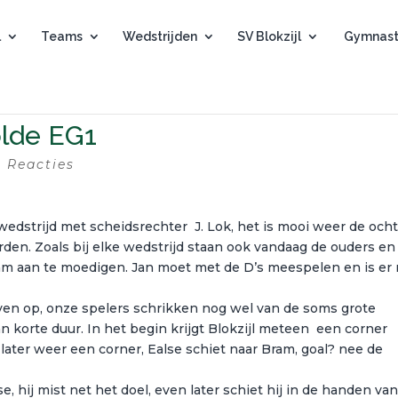
l
Teams
Wedstrijden
SV Blokzijl
Gymnast
olde EG1
0 Reacties
wedstrijd met scheidsrechter J. Lok, het is mooi weer de och
rden. Zoals bij elke wedstrijd staan ook vandaag de ouders en
am aan te moedigen. Jan moet met de D’s meespelen en is er 
boven op, onze spelers schrikken nog wel van de soms grote
n korte duur. In het begin krijgt Blokzijl meteen een corner
 later weer een corner, Ealse schiet naar Bram, goal? nee de
e, hij mist net het doel, even later schiet hij in de handen va