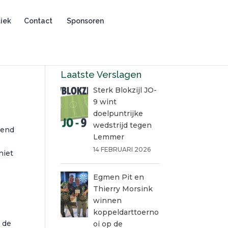
iek
Contact
Sponsoren
Laatste Verslagen
Sterk Blokzijl JO-
9 wint
doelpuntrijke
wedstrijd tegen
tend
Lemmer
14 FEBRUARI 2026
niet
Egmen Pit en
Thierry Morsink
winnen
koppeldarttoerno
n de
oi op de