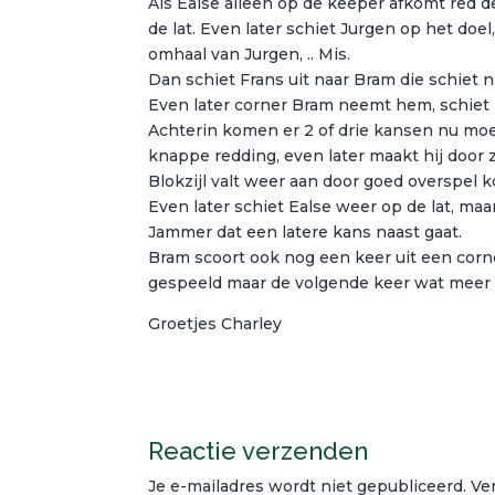
Als Ealse alleen op de keeper afkomt red d
de lat. Even later schiet Jurgen op het doe
omhaal van Jurgen, .. Mis.
Dan schiet Frans uit naar Bram die schiet n
Even later corner Bram neemt hem, schiet
Achterin komen er 2 of drie kansen nu moe
knappe redding, even later maakt hij door 
Blokzijl valt weer aan door goed overspel k
Even later schiet Ealse weer op de lat, maa
Jammer dat een latere kans naast gaat.
Bram scoort ook nog een keer uit een cor
gespeeld maar de volgende keer wat meer 
Groetjes Charley
Reactie verzenden
Je e-mailadres wordt niet gepubliceerd.
Ve