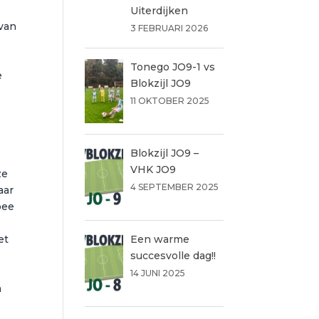
Uiterdijken
 van
3 FEBRUARI 2026
Tonego JO9-1 vs
e
Blokzijl JO9
11 OKTOBER 2025
Blokzijl JO9 –
VHK JO9
ze
4 SEPTEMBER 2025
aar
oee
et
Een warme
succesvolle dag!!
14 JUNI 2025
n