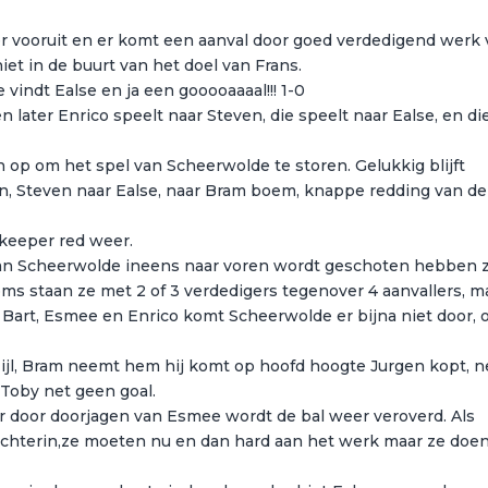
er vooruit en er komt een aanval door goed verdedigend werk
et in de buurt van het doel van Frans.
vindt Ealse en ja een gooooaaaal!!! 1-0
 later Enrico speelt naar Steven, die speelt naar Ealse, en di
n op om het spel van Scheerwolde te storen. Gelukkig blijft
n, Steven naar Ealse, naar Bram boem, knappe redding van de
 keeper red weer.
an Scheerwolde ineens naar voren wordt geschoten hebben 
soms staan ze met 2 of 3 verdedigers tegenover 4 aanvallers, m
 Bart, Esmee en Enrico komt Scheerwolde er bijna niet door, 
zijl, Bram neemt hem hij komt op hoofd hoogte Jurgen kopt, n
 Toby net geen goal.
 door doorjagen van Esmee wordt de bal weer veroverd. Als
achterin,ze moeten nu en dan hard aan het werk maar ze doe