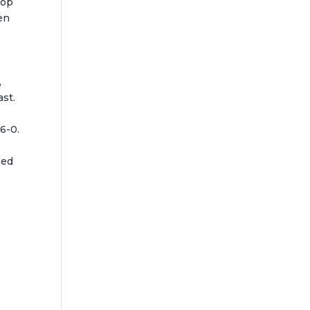
 op
en
,
ast.
6-0.
oed