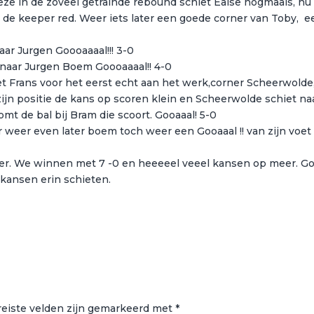
eze in de zoveel getrainde rebound schiet Ealse nogmaals, nu
l, de keeper red. Weer iets later een goede corner van Toby, e
aar Jurgen Goooaaaal!!! 3-0
 naar Jurgen Boem Goooaaaal!! 4-0
t Frans voor het eerst echt aan het werk,corner Scheerwolde
zijn positie de kans op scoren klein en Scheerwolde schiet na
omt de bal bij Bram die scoort. Gooaaal! 5-0
r weer even later boem toch weer een Gooaaal !! van zijn voet 
ner. We winnen met 7 -0 en heeeeel veeel kansen op meer. G
kansen erin schieten.
reiste velden zijn gemarkeerd met
*