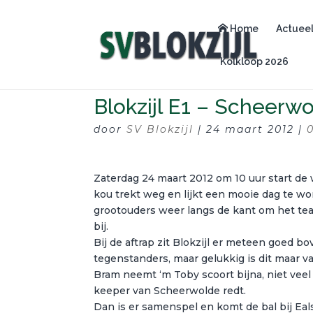
Home
Actuee
Kolkloop 2026
Blokzijl E1 – Scheerw
door
SV Blokzijl
|
24 maart 2012
|
Zaterdag 24 maart 2012 om 10 uur start de 
kou trekt weg en lijkt een mooie dag te wo
grootouders weer langs de kant om het te
bij.
Bij de aftrap zit Blokzijl er meteen goed 
tegenstanders, maar gelukkig is dit maar va
Bram neemt ‘m Toby scoort bijna, niet veel
keeper van Scheerwolde redt.
Dan is er samenspel en komt de bal bij Eals