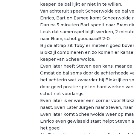
keeper, de bal lijkt er niet in te willen.
Van achteruit speelt Scheerwolde de bal v
Enrico, Bart en Esmee komt Scheerwolde ni
Dan na 5 minuten Bart speelt naar Bram die 
Leuk dat samenspel blijft werken, 2 minuten
naar Bram, schot goooaaaal!! 2-0.
Bij de aftrap zit Toby er meteen goed bove
Blokzijl combineren en zo komen er kanse
keeper van Scheerwolde.
Even later heeft Steven een kans, maar de
Omdat de bal soms door de achterhoede v
het achterin wat zwaarder bij Blokzijl en 
door goed positie spel en hard werken van
schot net voorlangs.
Even later is er weer een corner voor Blok
naast. Even Later Jurgen naar Steven, naar
Even later komt Scheerwolde weer op maar
Enrico even gewisseld staat helpt Steven 
het goed.