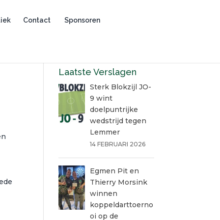
iek
Contact
Sponsoren
Laatste Verslagen
Sterk Blokzijl JO-
9 wint
doelpuntrijke
wedstrijd tegen
Lemmer
en
14 FEBRUARI 2026
Egmen Pit en
eede
Thierry Morsink
winnen
koppeldarttoerno
oi op de