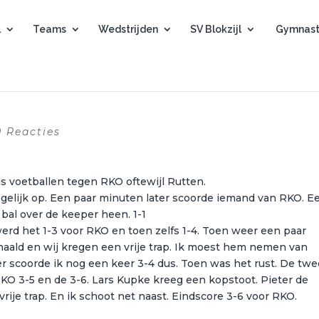
l
Teams
Wedstrijden
SV Blokzijl
Gymnast
0 Reacties
is voetballen tegen RKO oftewijl Rutten.
gelijk op. Een paar minuten later scoorde iemand van RKO. E
e bal over de keeper heen. 1-1
erd het 1-3 voor RKO en toen zelfs 1-4. Toen weer een paar
aald en wij kregen een vrije trap. Ik moest hem nemen van
er scoorde ik nog een keer 3-4 dus. Toen was het rust. De tw
KO 3-5 en de 3-6. Lars Kupke kreeg een kopstoot. Pieter de
rije trap. En ik schoot net naast. Eindscore 3-6 voor RKO.