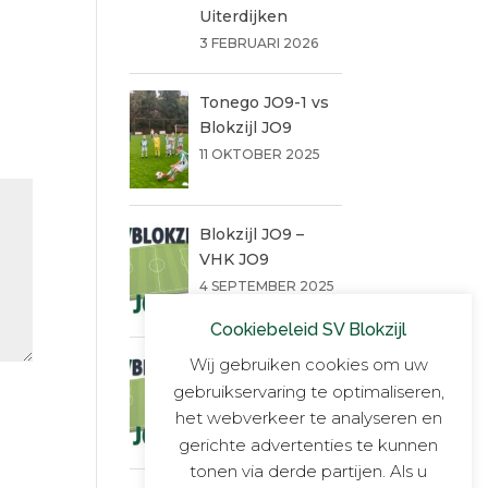
Uiterdijken
3 FEBRUARI 2026
Tonego JO9-1 vs
Blokzijl JO9
11 OKTOBER 2025
Blokzijl JO9 –
VHK JO9
4 SEPTEMBER 2025
Cookiebeleid SV Blokzijl
Wij gebruiken cookies om uw
Een warme
gebruikservaring te optimaliseren,
succesvolle dag!!
het webverkeer te analyseren en
14 JUNI 2025
gerichte advertenties te kunnen
tonen via derde partijen. Als u