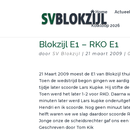
Home
Actuee
Kolkloop 2026
Blokzijl E1 – RKO E1
door
SV Blokzijl
|
21 maart 2009
|
21 Maart 2009 moest de E1 van Blokzijl thu
Toen de wedstrijd begon gingen we aardig 
tijdje later scoorde Lars Kupke. Hij stifte d
Toen werd het later 1-2 voor RKO. Daarna w
minuten later werd Lars kupke onderuitgeh
Hendri en ik scoorde. Nog geen minuut lat
helft waren we we slap daardoor scoorde R
Jonge onze de scheidsrechter gaf ons een v
Geschreven door Tom Kik