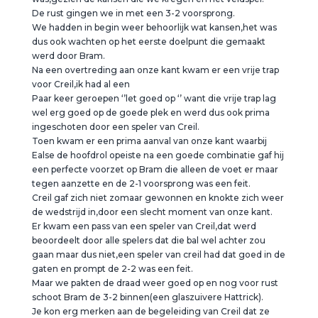
De rust gingen we in met een 3-2 voorsprong.
We hadden in begin weer behoorlijk wat kansen,het was
dus ook wachten op het eerste doelpunt die gemaakt
werd door Bram.
Na een overtreding aan onze kant kwam er een vrije trap
voor Creil,ik had al een
Paar keer geroepen ‘’let goed op ‘’ want die vrije trap lag
wel erg goed op de goede plek en werd dus ook prima
ingeschoten door een speler van Creil.
Toen kwam er een prima aanval van onze kant waarbij
Ealse de hoofdrol opeiste na een goede combinatie gaf hij
een perfecte voorzet op Bram die alleen de voet er maar
tegen aanzette en de 2-1 voorsprong was een feit.
Creil gaf zich niet zomaar gewonnen en knokte zich weer
de wedstrijd in,door een slecht moment van onze kant.
Er kwam een pass van een speler van Creil,dat werd
beoordeelt door alle spelers dat die bal wel achter zou
gaan maar dus niet,een speler van creil had dat goed in de
gaten en prompt de 2-2 was een feit.
Maar we pakten de draad weer goed op en nog voor rust
schoot Bram de 3-2 binnen(een glaszuivere Hattrick).
Je kon erg merken aan de begeleiding van Creil dat ze