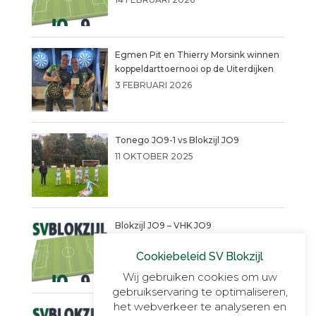
Egmen Pit en Thierry Morsink winnen
koppeldarttoernooi op de Uiterdijken
3 FEBRUARI 2026
Tonego JO9-1 vs Blokzijl JO9
11 OKTOBER 2025
Blokzijl JO9 – VHK JO9
4 SEPTEMBER 2025
Cookiebeleid SV Blokzijl
Wij gebruiken cookies om uw
gebruikservaring te optimaliseren,
het webverkeer te analyseren en
Een warme succesvolle dag!!