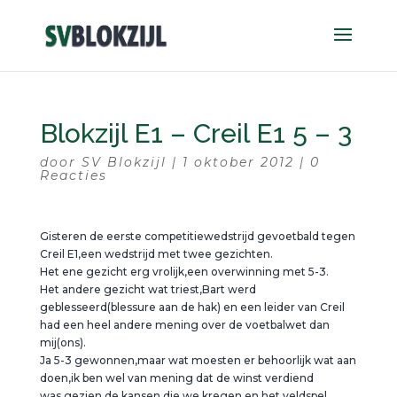
Blokzijl E1 – Creil E1 5 – 3
door
SV Blokzijl
|
1 oktober 2012
|
0
Reacties
Gisteren de eerste competitiewedstrijd gevoetbald tegen
Creil E1,een wedstrijd met twee gezichten.
Het ene gezicht erg vrolijk,een overwinning met 5-3.
Het andere gezicht wat triest,Bart werd
geblesseerd(blessure aan de hak) en een leider van Creil
had een heel andere mening over de voetbalwet dan
mij(ons).
Ja 5-3 gewonnen,maar wat moesten er behoorlijk wat aan
doen,ik ben wel van mening dat de winst verdiend
was,gezien de kansen die we kregen en het veldspel.