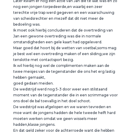
Later kwam er nog een actie van Jan die te laat was en zo
nog een jongen torpedeerde,en waarbij een zeer
terechte vrije trap werd gegeven en een waarschuwing
van scheidsrechter en mezelf dat dit niet meer de
bedoeling was.
Ik moet ook hierbij concluderen dat de overtreding van
Jan een gewone overtreding was die in normale
omstandigheden een gele kaart had opgeleverd.
Maar goed dat hoort bij de wetten van voetbal,soms mag
je best wel een overtreding maken of een sliding,we zijn
tenslotte met contactsport bezig.
Ik wil hierbij nog wel de complimenten maken aan de
twee meisjes van de tegenstander die ons het erg lastig
hebben gemaakt,
goed gedaan meiden.
De wedstrijd werd nog 5-3 door weer een stilstaand
moment van de tegenstander die in een scrimmage voor
ons doel de bal toevallig in het doel schoot.
De wedstrijd was afgelopen en we waren tevreden en
moe want de jongens hadden de hele tweede helft hard
moeten werken omdat we geen wissels meer
hadden,klasse jongens.
En dat geld zeker voor de achterroede want die hebben