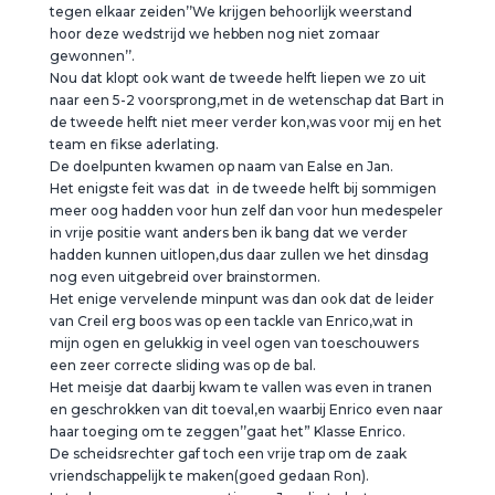
tegen elkaar zeiden’’We krijgen behoorlijk weerstand
hoor deze wedstrijd we hebben nog niet zomaar
gewonnen’’.
Nou dat klopt ook want de tweede helft liepen we zo uit
naar een 5-2 voorsprong,met in de wetenschap dat Bart in
de tweede helft niet meer verder kon,was voor mij en het
team en fikse aderlating.
De doelpunten kwamen op naam van Ealse en Jan.
Het enigste feit was dat in de tweede helft bij sommigen
meer oog hadden voor hun zelf dan voor hun medespeler
in vrije positie want anders ben ik bang dat we verder
hadden kunnen uitlopen,dus daar zullen we het dinsdag
nog even uitgebreid over brainstormen.
Het enige vervelende minpunt was dan ook dat de leider
van Creil erg boos was op een tackle van Enrico,wat in
mijn ogen en gelukkig in veel ogen van toeschouwers
een zeer correcte sliding was op de bal.
Het meisje dat daarbij kwam te vallen was even in tranen
en geschrokken van dit toeval,en waarbij Enrico even naar
haar toeging om te zeggen’’gaat het” Klasse Enrico.
De scheidsrechter gaf toch een vrije trap om de zaak
vriendschappelijk te maken(goed gedaan Ron).