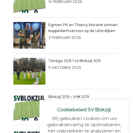
14 FEBRUARI 2026
Egmen Pit en Thierry Morsink winnen
koppeldarttoernooi op de Uiterdijken
3 FEBRUARI 2026
Tonego JO9-1 vs Blokzijl JO9
11 OKTOBER 2025
Blokzijl JO9 – VHK JO9
4 SEPTEMBER 2025
Cookiebeleid SV Blokzijl
Wij gebruiken cookies om uw
gebruikservaring te optimaliseren,
het webverkeer te analyseren en
Een warme succesvolle dag!!