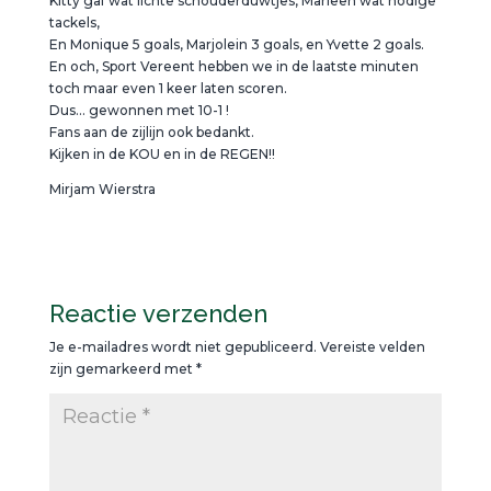
Kitty gaf wat lichte schouderduwtjes, Marleen wat nodige
tackels,
En Monique 5 goals, Marjolein 3 goals, en Yvette 2 goals.
En och, Sport Vereent hebben we in de laatste minuten
toch maar even 1 keer laten scoren.
Dus… gewonnen met 10-1 !
Fans aan de zijlijn ook bedankt.
Kijken in de KOU en in de REGEN!!
Mirjam Wierstra
Reactie verzenden
Je e-mailadres wordt niet gepubliceerd.
Vereiste velden
zijn gemarkeerd met
*