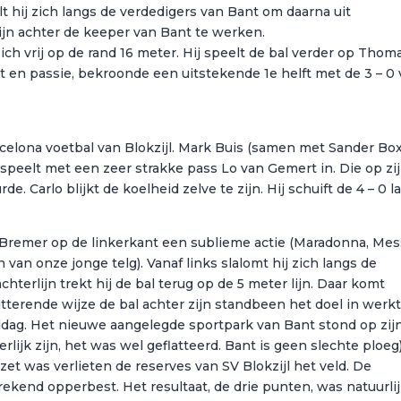
lt hij zich langs de verdedigers van Bant om daarna uit
lijn achter de keeper van Bant te werken.
ich vrij op de rand 16 meter. Hij speelt de bal verder op Thom
t en passie, bekroonde een uitstekende 1e helft met de 3 – 0
elona voetbal van Blokzijl. Mark Buis (samen met Sander B
 speelt met een zeer strakke pass Lo van Gemert in. Die op zi
e. Carlo blijkt de koelheid zelve te zijn. Hij schuift de 4 – 0 l
Bremer op de linkerkant een sublieme actie (Maradonna, Mess
an onze jonge telg). Vanaf links slalomt hij zich langs de
terlijn trekt hij de bal terug op de 5 meter lijn. Daar komt
terende wijze de bal achter zijn standbeen het doel in werkt
dag. Het nieuwe aangelegde sportpark van Bant stond op zij
erlijk zijn, het was wel geflatteerd. Bant is geen slechte ploeg)
et was verlieten de reserves van SV Blokzijl het veld. De
kend opperbest. Het resultaat, de drie punten, was natuurlij