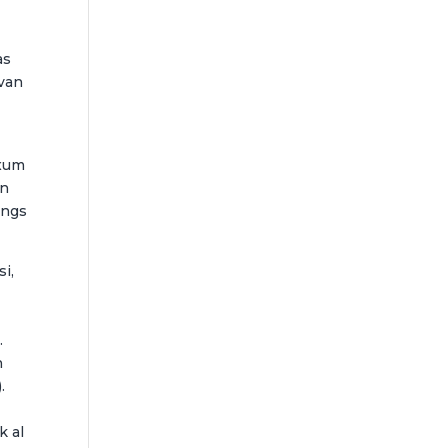
as
 van
oxum
jn
angs
i,
.
n
.
k al