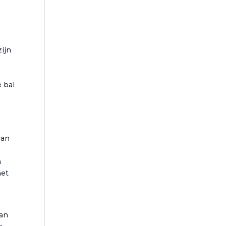
ijn
e bal
van
n
het
van