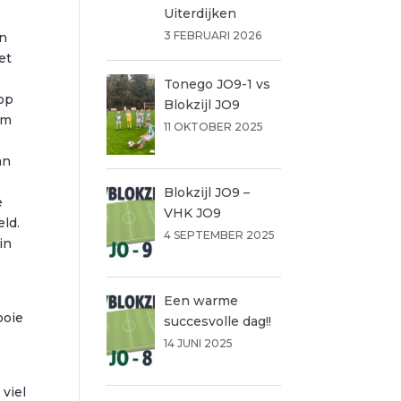
Uiterdijken
3 FEBRUARI 2026
en
et
t
Tonego JO9-1 vs
 op
Blokzijl JO9
am
11 OKTOBER 2025
an
Blokzijl JO9 –
e
VHK JO9
ld.
4 SEPTEMBER 2025
in
Een warme
ooie
succesvolle dag!!
14 JUNI 2025
 viel