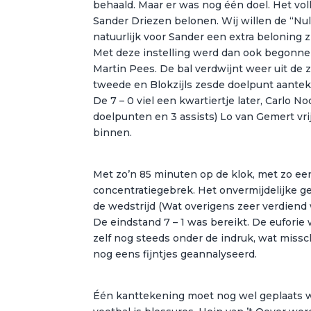
behaald. Maar er was nog één doel. Het vol
Sander Driezen belonen. Wij willen de “Nul
natuurlijk voor Sander een extra beloning 
Met deze instelling werd dan ook begonnen
Martin Pees. De bal verdwijnt weer uit de
tweede en Blokzijls zesde doelpunt aanteke
De 7 – 0 viel een kwartiertje later, Carlo 
doelpunten en 3 assists) Lo van Gemert vrij
binnen.
Met zo’n 85 minuten op de klok, met zo een
concentratiegebrek. Het onvermijdelijke g
de wedstrijd (Wat overigens zeer verdiend
De eindstand 7 – 1 was bereikt. De euforie
zelf nog steeds onder de indruk, wat misschi
nog eens fijntjes geannalyseerd.
Één kanttekening moet nog wel geplaats w