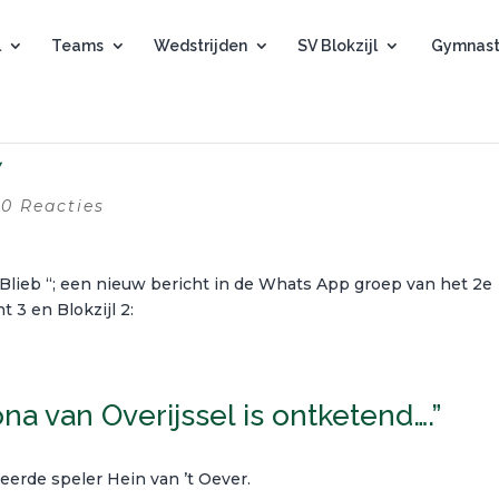
l
Teams
Wedstrijden
SV Blokzijl
Gymnast
7
|
0 Reacties
b Blieb “; een nieuw bericht in de Whats App groep van het 2e
t 3 en Blokzijl 2:
lona van Overijssel is ontketend….”
erde speler Hein van ’t Oever.