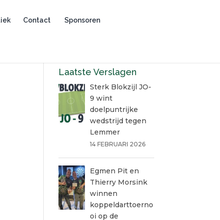
iek
Contact
Sponsoren
Laatste Verslagen
Sterk Blokzijl JO-
9 wint
doelpuntrijke
wedstrijd tegen
Lemmer
14 FEBRUARI 2026
Egmen Pit en
Thierry Morsink
winnen
koppeldarttoerno
oi op de