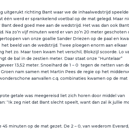
ag uitgerukt richting Bant waar we de inhaalwedstrijd speeld
nuut één werd er sprankelend voetbal op de mat gelegd. Maar ni
er Bant deed goed mee aan de wedstrijd. Het was dan ook Ban
jd. Na zo’n vijf minuten werd er van zo’n 20 meter geschoten
vingertoppen van onze goallie Sander Driezen op de paal en kw
s het beeld van de wedstrijd. Twee ploegen enorm aan elkaar
ng het zo. Maar toen kwam het verschil, Blokzijl scoorde. Lo v
ngt de bal in de zestien meter. Daar staat onze “Huntelaar”
ngeveer 13,52 meter. Snoeihard de 1 – 0 tegen de netten van d
 Groen nam samen met Martin Pees de regie op het middenve
e wonderschone aanvallen c.q. combinaties kwamen op de mat 
n grote getale was meegereisd liet zich horen door middel van
: “Ik zeg niet dat Bant slecht speelt, want dan zal ik jullie m
te 45 minuten op de mat gezet. De 2 – 0, van wederom Everard,