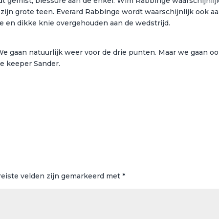
rdt gemist, blessure aan de enkel. Wim Rabbinge waarschijnlij
van zijn grote teen. Everard Rabbinge wordt waarschijnlijk ook a
ijke en dikke knie overgehouden aan de wedstrijd.
We gaan natuurlijk weer voor de drie punten. Maar we gaan o
e keeper Sander.
reiste velden zijn gemarkeerd met
*