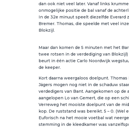
dan ook niet veel later. Vanaf links krumme
onmogelijke positie de bal vanaf de achter
In de 32e minuut speelt diezelfde Everard z
Bremer. Thomas, die speelde met veel inze
Blokzijl.
Maar dan komen de 5 minuten met het Barc
twee rotsen in de verdediging van Blokzijl)
beurt in één actie Carlo Noordwijk wegstuurd
de keeper.
Kort daarna weergaloos doelpunt. Thomas 
Jägers mogen nog niet in de schaduw staan v
verdedigers van Bant. Aangekomen op de ach
aangelopen Lo van Gemert, die op een schit
Verreweg het mooiste doelpunt van de mid
kop. De ruststand was bereikt. 5 – 0. (Wel e
Euforisch na het mooie voetbal wat neergez
stemming in de kleedkamer was vanzelfspre