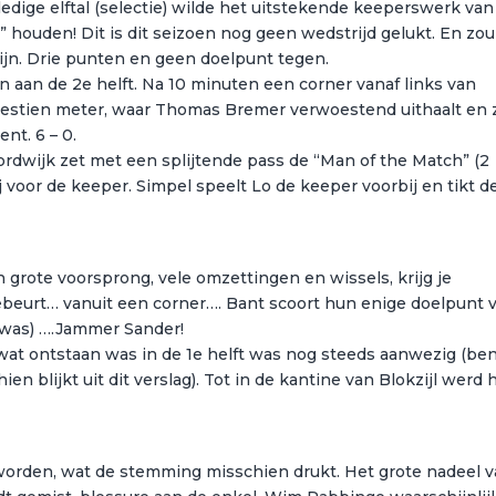
ledige elftal (selectie) wilde het uitstekende keeperswerk van
” houden! Dit is dit seizoen nog geen wedstrijd gelukt. En zou
zijn. Drie punten en geen doelpunt tegen.
 aan de 2e helft. Na 10 minuten een corner vanaf links van
 zestien meter, waar Thomas Bremer verwoestend uithaalt en z
nt. 6 – 0.
Noordwijk zet met een splijtende pass de “Man of the Match” (2
 voor de keeper. Simpel speelt Lo de keeper voorbij en tikt d
 grote voorsprong, vele omzettingen en wissels, krijg je
ebeurt… vanuit een corner…. Bant scoort hun enige doelpunt 
 was) ….Jammer Sander!
 wat ontstaan was in de 1e helft was nog steeds aanwezig (be
en blijkt uit dit verslag). Tot in de kantine van Blokzijl werd 
orden, wat de stemming misschien drukt. Het grote nadeel 