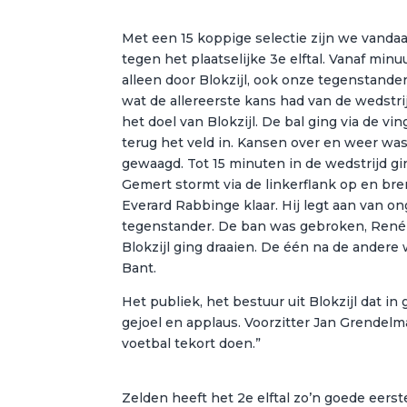
Met een 15 koppige selectie zijn we vanda
tegen het plaatselijke 3e elftal. Vanaf mi
alleen door Blokzijl, ook onze tegenstand
wat de allereerste kans had van de wedstri
het doel van Blokzijl. De bal ging via de 
terug het veld in. Kansen over en weer wa
gewaagd. Tot 15 minuten in de wedstrijd gi
Gemert stormt via de linkerflank op en bre
Everard Rabbinge klaar. Hij legt aan van o
tegenstander. De ban was gebroken, René
Blokzijl ging draaien. De één na de ander
Bant.
Het publiek, het bestuur uit Blokzijl dat i
gejoel en applaus. Voorzitter Jan Grendelman
voetbal tekort doen.”
Zelden heeft het 2e elftal zo’n goede eers