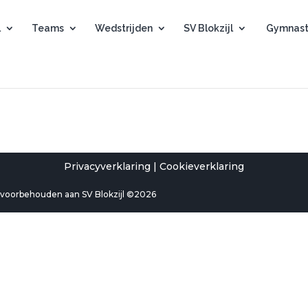
l
Teams
Wedstrijden
SV Blokzijl
Gymnast
Privacyverklaring
|
Cookieverklaring
n voorbehouden aan SV Blokzijl ©2026