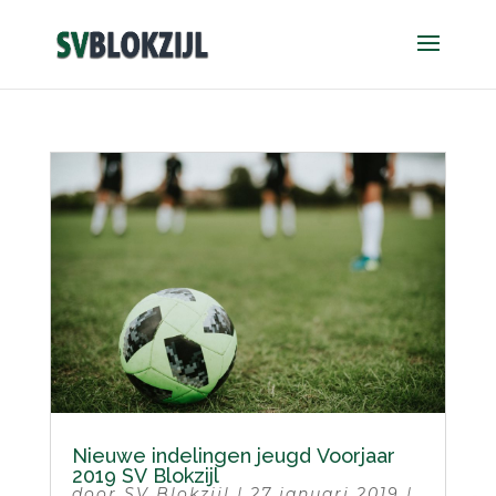
Nieuwe indelingen jeugd Voorjaar
2019 SV Blokzijl
door
SV Blokzijl
|
27 januari 2019
|