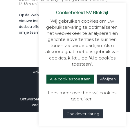
0 Reacties
Cookiebeleid SV Blokzijl
Op de Website van SV Blokzijl staan weer de
Wij gebruiken cookies om uw
nieuwe indelingen op de pagina’s van de
desbetreffende teams. Kijk snel op www.svblokzijl.nl
gebruikservaring te optimaliseren,
om je team te bekijken.
het webverkeer te analyseren en
gerichte advertenties te kunnen
tonen via derde partijen. Als u
akkoord gaat met ons gebruik van
cookies, klikt u op "Alle cookies
toestaan".
Privacyverklaring
|
Cookieverklaring
Alle cookies toestaan
Afwijzen
Lees meer over hoe wij cookies
gebruiken.
Ontworpen door
Berali Webdesign
| Alle rechten
voorbehouden aan SV Blokzijl ©2026
Cookieverklaring